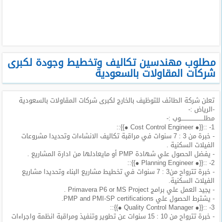
طلبات
وظائف
تصفح
الوظائف
مطلوب مهندسين تكاليف وتخطيط وجودة لكبرى
شركات المقاولات بالسعودية
وظائف
اليوم
تعلن شركة الطائف للتوظيف بالخارج لكبرى شركات المقاولات بالسعودية
-الرياض :-
وظائف
مطلـــــــــــــــــــــــوب :-
السعودية
1- ::{{● Cost Control Engineer ●}}::
اليوم
- خبرة من 3 : 7 سنوات في مراقبة تكاليف الانشاءات وتحديدا مشروعات
الفيلات السكنية .
- يفضل الحصول علي شهادة PMP أو مايعادلها من ادارة المشاريع .
وظائف
2- ::{{● Planning Engineer ●}}::
مصر
- خبرة تترواح من3 : 7 سنوات في تخطيط مشاريع البناء وتحديدا مشاريع
اليوم
الفيلات السكنية.
- يجيد العمل علي برامج Primavera P6 or MS Project .
وظائف
- يشترط الحصول علي PMP and PMI-SP certifications.
حكومية
3- ::{{● Quality Control Manager ●}}::
- خبرة تترواح من 10 : 15 سنوات عن تطوير وتنفيذ ومراقبة انظمة واجراءات