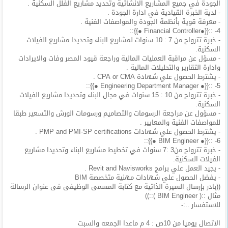
الجودة في جميع المشاريع الانشائية وتحديد مشاريع الفلل السكنية .
المدونة
- لدية الخبرة القيادية في ادارة الجودة .
- معرفة قوية بأنظمة الجودة والمواصفات الفنية .
4- ::{{●Financial Controller ●}}::
- خبرة تترواح من 7 : 10 سنوات لمشاريع البناء وتحديدا مشاريع الفيلات
السكنية.
- مسؤل عن مراقبة العمليات المالية وراجعة قيود المصر وفات والايرادات
وادارة التقارير والتحليلات المالية .
- يشترط الحصول علي شهادة CPA or CMA .
5- ::{{● Engineering Department Manager ●}}::
- خبرة تترواح من 10 : 15 سنوات في مجال البناء وتحديدا مشاريع الفيلات
السكنية.
- مسؤول عن مراجعة الرسومات والتصاميم ورسومات الورش والتسعير طبقا
للمواصفات الفنية والمعايير .
- يشترط الحصول علي شهادات PMP and PMI-SP certifications .
6- ::{{● BIM Engineer ●}}::
- خبرة تترواح من3 :7 سنوات في تخطيط مشاريع البناء وتحديدا مشاريع
الفيلات السكنية.
- يجيد العمل علي برامج Revit and Navisworks .
- يفضل الحصول علي شهادات مهنية متخصصة BIM
((بادر بإرسال السيرة الذاتية مع كتابة المسمى الوظيفى فى عنوان الرسالة
مثال ::( BIM Engineer )::))
للاستفسار ..:-
الاتصال يوميا من 10ص : 4 م ماعدا الجمعه والسبت