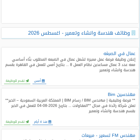
طلبات
وظائف
تصفح
وظائف هندسة وانشاء وتعمير - اغسطس 2026
الوظائف
وظائف
عمال في الصبغه
اليوم
إعلان وظيفة فرصة عمل مميزة لشغل عمال في الضبعه المطلوب بنّاء أساسي
معه عدد 3 عمال مساعدين نظام العمل 8 ... بتاريخ أمس للعمل في القاهرة بقسم
هندسة وانشاء وتعمير
وظائف
السعودية
أمس
تقدم للوظيفة
اليوم
مهندسين Bim
وظائف
** فرصة وظيفية | مهندس BIM / رسام BIM | المملكة العربية السعودية – الخبر**
مصر
تعلن شركة رائدة في مجال **المقاولات ... بتاريخ 2026-08-04 للعمل في الخبر
اليوم
بقسم هندسة وانشاء وتعمير
منذ 4 أيام
تقدم للوظيفة
وظائف
حكومية
مهندس FM تسعير - مبيعات