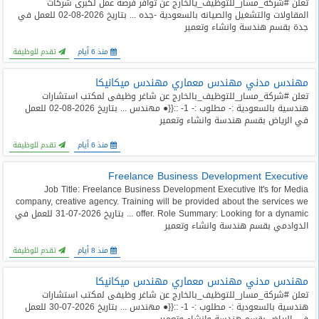
تعلن #شركة_مسار_للتوظيف_يالخارج عن توافر فرصة عمل لكبرى شركات
المدونة
المقاولات والتشغيل والصيانه بالسعودية -جده ... بتاريخ 2026-08-02 للعمل في
جدة بقسم هندسة وانشاء وتعمير
منذ 6 أيام
تقدم للوظيفة
مهندس مدني مهندس معماري مهندس ميكانيكا
تعلن #شركة_مسار_للتوظيف_بالخارج عن شاغر وظيفى لمكتب استشارات
هندسية بالسعودية :- مطلوب :- 1- ::{{● مهندس ... بتاريخ 2026-08-02 للعمل
في الرياض بقسم هندسة وانشاء وتعمير
منذ 6 أيام
تقدم للوظيفة
Freelance Business Development Executive
Job Title: Freelance Business Development Executive It's for Media
company, creative agency. Training will be provided about the services we
offer. Role Summary: Looking for a dynamic ... بتاريخ 2026-07-31 للعمل في
الدوادمي بقسم هندسة وانشاء وتعمير
منذ 8 أيام
تقدم للوظيفة
مهندس مدني مهندس معماري مهندس ميكانيكا
تعلن #شركة_مسار_للتوظيف_بالخارج عن شاغر وظيفى لمكتب استشارات
هندسية بالسعودية :- مطلوب :- 1- ::{{● مهندس ... بتاريخ 2026-07-30 للعمل