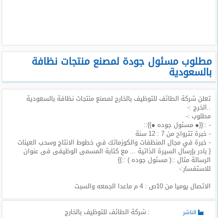
طلبات
وظائف
تصفح
الوظائف
مطلوب مسئول جودة لمصنع منتجات نظافة
بالسعودية
وظائف
اليوم
تعلن شركة الطائف للتوظيف بالخارج لمصنع منتجات نظافة بالسعودية
..الخرج :-
وظائف
مطلوب :-
السعودية
- ::{{● مسئول جوده ●}}::
اليوم
- خبرة تترواح من 7 : 12 سنة
- خبرة في مجال المنظفات والكوزماتك في خطوط الانتاج وسحب العينات
{ بادر بإرسال السيرة الذاتية ... مع كتابة المسمى الوظيفى فى عنوان
وظائف
الرسالة مثال ::( مسئول جوده ) ::}}
مصر
للاستفسار:-
اليوم
الاتصال يوميا من 10ص : 4 م ماعدا الجمعه والسبت
وظائف
حكومية
: شركة الطائف للتوظيف بالخارج
الناشر