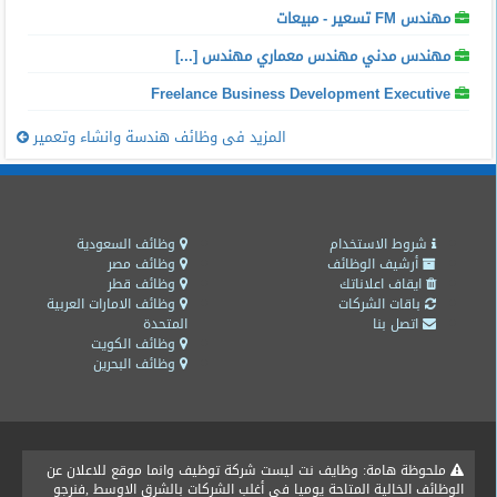
مهندس FM تسعير - مبيعات
مهندس مدني مهندس معماري مهندس [...]
Freelance Business Development Executive
المزيد فى وظائف هندسة وانشاء وتعمير
شروط الاستخدام
وظائف السعودية
أرشيف الوظائف
وظائف مصر
ايقاف اعلاناتك
وظائف قطر
باقات الشركات
وظائف الامارات العربية
اتصل بنا
المتحدة
وظائف الكويت
وظائف البحرين
ملحوظة هامة: وظايف نت ليست شركة توظيف وانما موقع للاعلان عن
الوظائف الخالية المتاحة يوميا فى أغلب الشركات بالشرق الاوسط ,فنرجو