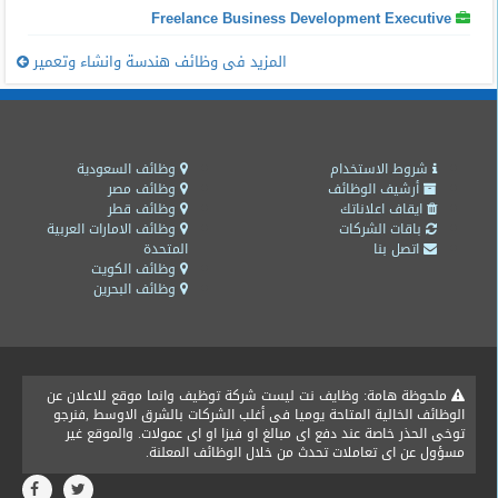
Freelance Business Development Executive
المزيد فى وظائف هندسة وانشاء وتعمير
شروط الاستخدام
وظائف السعودية
أرشيف الوظائف
وظائف مصر
ايقاف اعلاناتك
وظائف قطر
باقات الشركات
وظائف الامارات العربية
اتصل بنا
المتحدة
وظائف الكويت
وظائف البحرين
ملحوظة هامة: وظايف نت ليست شركة توظيف وانما موقع للاعلان عن
الوظائف الخالية المتاحة يوميا فى أغلب الشركات بالشرق الاوسط ,فنرجو
توخى الحذر خاصة عند دفع اى مبالغ او فيزا او اى عمولات. والموقع غير
مسؤول عن اى تعاملات تحدث من خلال الوظائف المعلنة.