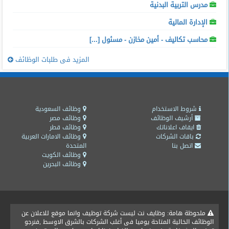
مدرس التربية البدنية
الإدارة المالية
محاسب تكاليف - أمين مخازن - مسئول [...]
المزيد فى طلبات الوظائف
شروط الاستخدام
وظائف السعودية
أرشيف الوظائف
وظائف مصر
ايقاف اعلاناتك
وظائف قطر
باقات الشركات
وظائف الامارات العربية
اتصل بنا
المتحدة
وظائف الكويت
وظائف البحرين
ملحوظة هامة: وظايف نت ليست شركة توظيف وانما موقع للاعلان عن
الوظائف الخالية المتاحة يوميا فى أغلب الشركات بالشرق الاوسط ,فنرجو