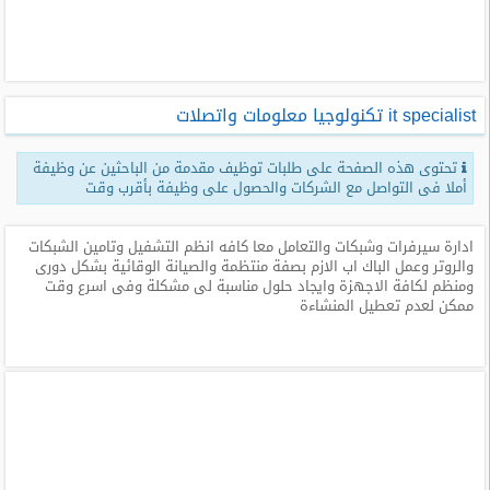
طلبات
وظائف
تصفح
it specialist تكنولوجيا معلومات واتصلات
الوظائف
تحتوى هذه الصفحة على طلبات توظيف مقدمة من الباحثين عن وظيفة
وظائف
أملا فى التواصل مع الشركات والحصول على وظيفة بأقرب وقت
اليوم
ادارة سيرفرات وشبكات والتعامل معا كافه انظم التشفيل وتامين الشبكات
وظائف
والروتر وعمل الباك اب الازم بصفة منتظمة والصيانة الوقائية بشكل دورى
السعودية
ومنظم لكافة الاجهزة وايجاد حلول مناسبة لى مشكلة وفى اسرع وقت
اليوم
ممكن لعدم تعطيل المنشاءة
وظائف
مصر
اليوم
وظائف
حكومية