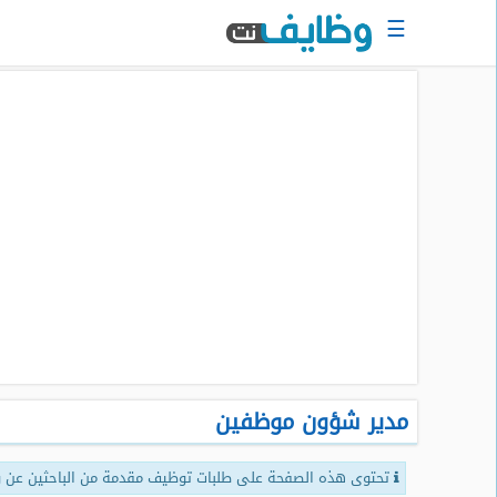
☰
الرئيسية
البحث
عن
وظيفة
دخول
حساب
جديد
اعلان
وظيفة
مجانا
مدير شؤون موظفين
سجل
سيرتك
الذاتية
تحتوى هذه الصفحة على طلبات توظيف مقدمة من الباحثين عن و
الان