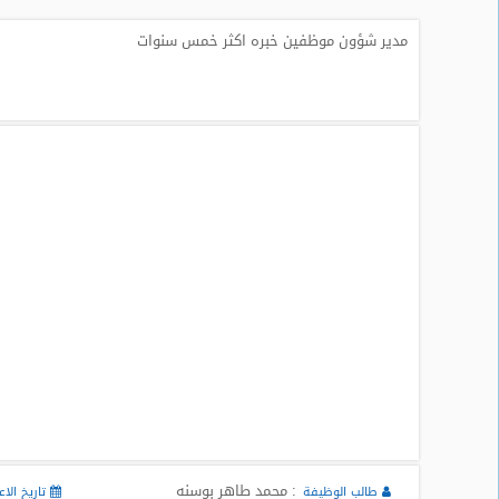
طلبات
مدير شؤون موظفين خبره اكثر خمس سنوات
وظائف
تصفح
الوظائف
وظائف
اليوم
وظائف
السعودية
اليوم
وظائف
مصر
اليوم
وظائف
حكومية
: محمد طاهر بوسنه
طالب الوظيفة
تاريخ الاع