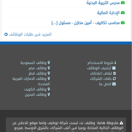
مدرس التربية البدنية
الإدارة المالية
محاسب تكاليف - أمين مخازن - مسئول [...]
المزيد فى طلبات الوظائف
شروط الاستخدام
وظائف السعودية
أرشيف الوظائف
وظائف مصر
ايقاف اعلاناتك
وظائف قطر
باقات الشركات
وظائف الامارات العربية
اتصل بنا
المتحدة
وظائف الكويت
وظائف البحرين
ملحوظة هامة: وظايف نت ليست شركة توظيف وانما موقع للاعلان عن
الوظائف الخالية المتاحة يوميا فى أغلب الشركات بالشرق الاوسط ,فنرجو