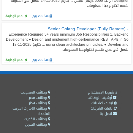
Designer الراتب 5000 درهم السكن ... بتاريخ 2025-11-24 للعمل في الشارقة
المدونة
بقسم تكنولوجيا المعلومات
منذ 239 يوم
تقدم للوظيفة
- Senior Golang Developer (Fully Remote)
Experience Required 5+ years minimum Job Responsibilities 1. Backend
Development ● Design and implement high-performance REST APIs in Go
using clean architecture principles. ● Develop and ... بتاريخ 2025-11-18
للعمل في دبى بقسم تكنولوجيا المعلومات
منذ 239 يوم
تقدم للوظيفة
شروط الاستخدام
وظائف السعودية
أرشيف الوظائف
وظائف مصر
ايقاف اعلاناتك
وظائف قطر
باقات الشركات
وظائف الامارات العربية
اتصل بنا
المتحدة
وظائف الكويت
وظائف البحرين