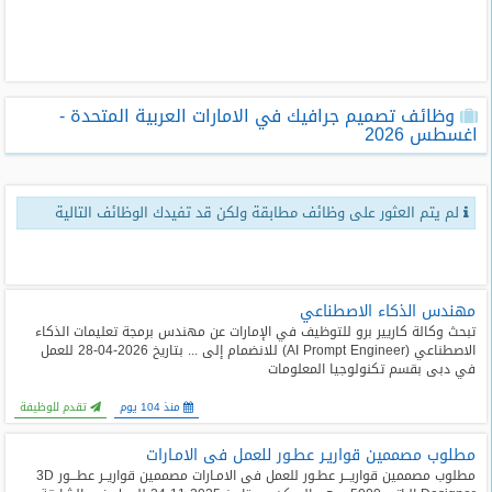
طلبات
وظائف
تصفح
وظائف تصميم جرافيك في الامارات العربية المتحدة -
الوظائف
اغسطس 2026
وظائف
اليوم
لم يتم العثور على وظائف مطابقة ولكن قد تفيدك الوظائف التالية
وظائف
السعودية
اليوم
مهندس الذكاء الاصطناعي
تبحث وكالة كاريير برو للتوظيف في الإمارات عن مهندس برمجة تعليمات الذكاء
وظائف
الاصطناعي (AI Prompt Engineer) للانضمام إلى ... بتاريخ 2026-04-28 للعمل
مصر
في دبى بقسم تكنولوجيا المعلومات
اليوم
منذ 104 يوم
تقدم للوظيفة
وظائف
مطلوب مصممين قواريـر عطـور للعمل فى الامـارات
حكومية
مطلوب مصممين قواريـــر عطـور للعمل فى الامـارات مصممين قواريــر عطـــور 3D