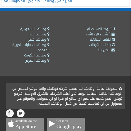
المزيد فى وظائف تكنولوجيا المعلومات
شروط الاستخدام
وظائف السعودية
أرشيف الوظائف
وظائف مصر
ايقاف اعلاناتك
وظائف قطر
باقات الشركات
وظائف الامارات العربية
اتصل بنا
المتحدة
وظائف الكويت
وظائف البحرين
ملحوظة هامة: وظايف نت ليست شركة توظيف وانما موقع للاعلان عن
الوظائف الخالية المتاحة يوميا فى أغلب الشركات بالشرق الاوسط ,فنرجو
توخى الحذر خاصة عند دفع اى مبالغ او فيزا او اى عمولات. والموقع غير
مسؤول عن اى تعاملات تحدث من خلال الوظائف المعلنة.
available on the
Get it on
App Store
Google play