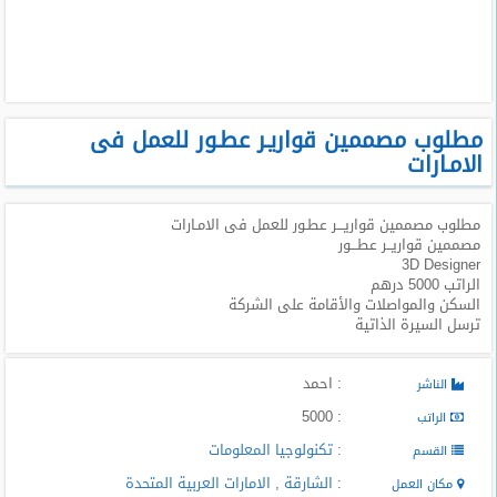
طلبات
وظائف
تصفح
الوظائف
مطلوب مصممين قواريـر عطـور للعمل فى
الامـارات
وظائف
اليوم
مطلوب مصممين قواريـــر عطـور للعمل فى الامـارات
مصممين قواريــر عطـــور
وظائف
3D Designer
السعودية
الراتب 5000 درهم
اليوم
السكن والمواصلات والأقامة على الشركة
ترسل السيرة الذاتية
وظائف
مصر
: احمد
الناشر
اليوم
: 5000
الراتب
وظائف
:
تكنولوجيا المعلومات
القسم
حكومية
:
الشارقة
,
الامارات العربية المتحدة
مكان العمل