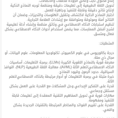
إنتاج محتوى ثابت وعالي الجودة للحملات والاتصالات.
المدونة
تحويل اللغة الطبيعية إلى تعليمات دقيقة ومنظمة توجه النماذج الذكية
لإنتاج نتائج دقيقة وقابلة للتنفيذ وجاهزة للعمل.
اختبار النماذج الذكية لاكتشاف وتقليل الهلوسات والتحيزات، وضمان أن
النتائج آمنة وموثوقة ومتوافقة مع إرشادات العلامة التجارية.
تنظيم استجابات الذكاء الاصطناعي في وثائق منظمة وإنشاء أدلة تعليمية
لشرح أفضل الممارسات، مما يضمن استخدام أدوات الذكاء الاصطناعي بشكل
فعال ومتسق.
المتطلبات:
درجة بكالوريوس في علوم الكمبيوتر، تكنولوجيا المعلومات، علوم البيانات، أو
مجال ذي صلة.
معرفة قوية بالنماذج اللغوية الكبيرة (LLMs)، برمجة التعليمات، أساسيات
الذكاء الاصطناعي/تعلم الآلة (AI/ML)، معالجة اللغة الطبيعية (NLP)، النوافذ
السياقية، حدود الرموز، وقيود النماذج.
خبرة مثبتة في برمجة التعليمات أو أدوار مرتبطة بالذكاء الاصطناعي/تعلم
الآلة.
قدرة على التفكير الإبداعي وحل المشكلات مع القدرة على العمل بشكل
مستقل وجماعي.
مهارات قوية في تحويل المفاهيم التقنية المعقدة إلى تعليمات قابلة
للتنفيذ ومفهومة.
القدرة على تقييم الفوائد والمخاطر المرتبطة بالتقنيات الجديدة بشكل
واقعي.