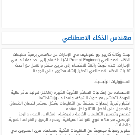
طلبات
وظائف
تصفح
الوظائف
مهندس الذكاء الاصطناعي
وظائف
تبحث وكالة كاريير برو للتوظيف في الإمارات عن مهندس برمجة تعليمات
اليوم
الذكاء الاصطناعي (AI Prompt Engineer) للانضمام إلى أحد عملائها في
الإمارات. هذه فرصة رائعة للانضمام إلى فريق مبتكر والعمل مع أحدث
وظائف
تقنيات الذكاء الاصطناعي لتحفيز إنشاء محتوى عالي الجودة.
السعودية
اليوم
المسؤوليات الرئيسية:
الاستفادة من إمكانيات النماذج اللغوية الكبيرة (LLMs) لتوليد نتائج عالية
وظائف
الجودة تتماشى مع صوت الشركة، ونغمتها، وإرشاداتها.
مصر
اختبار وتجربة إصدارات مختلفة من التعليمات بشكل مستمر لضمان الاتساق
اليوم
والحصول على أفضل النتائج لكل مهمة.
تصميم وتحسين التعليمات الخاصة بالدردشة، المقالات، الصور، والرمز
البرمجي، مع فهم قوي للنوافذ السياقية، وحدود الرموز، والقواعد اللغوية،
وظائف
والدلالات.
حكومية
تطوير وصيانة مجموعة من التعليمات الذكية لمساعدة فرق التسويق في