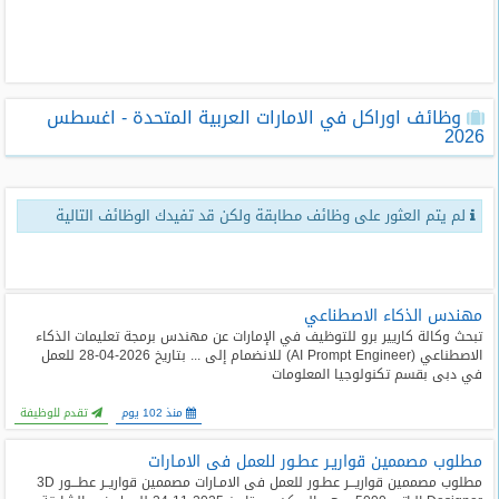
طلبات
وظائف
تصفح
وظائف اوراكل في الامارات العربية المتحدة - اغسطس
الوظائف
2026
وظائف
اليوم
لم يتم العثور على وظائف مطابقة ولكن قد تفيدك الوظائف التالية
وظائف
السعودية
اليوم
مهندس الذكاء الاصطناعي
تبحث وكالة كاريير برو للتوظيف في الإمارات عن مهندس برمجة تعليمات الذكاء
وظائف
الاصطناعي (AI Prompt Engineer) للانضمام إلى ... بتاريخ 2026-04-28 للعمل
مصر
في دبى بقسم تكنولوجيا المعلومات
اليوم
منذ 102 يوم
تقدم للوظيفة
وظائف
مطلوب مصممين قواريـر عطـور للعمل فى الامـارات
حكومية
مطلوب مصممين قواريـــر عطـور للعمل فى الامـارات مصممين قواريــر عطـــور 3D