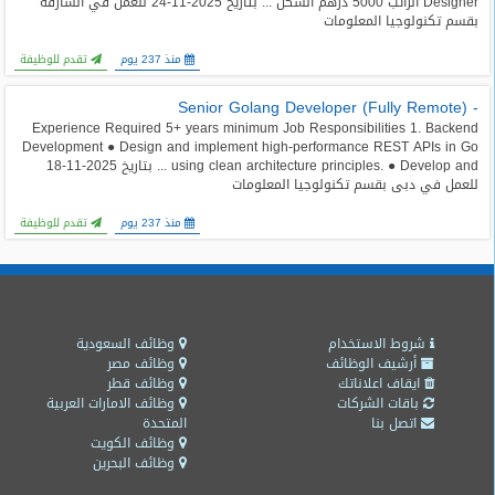
Designer الراتب 5000 درهم السكن ... بتاريخ 2025-11-24 للعمل في الشارقة
المدونة
بقسم تكنولوجيا المعلومات
منذ 237 يوم
تقدم للوظيفة
- Senior Golang Developer (Fully Remote)
Experience Required 5+ years minimum Job Responsibilities 1. Backend
Development ● Design and implement high-performance REST APIs in Go
using clean architecture principles. ● Develop and ... بتاريخ 2025-11-18
للعمل في دبى بقسم تكنولوجيا المعلومات
منذ 237 يوم
تقدم للوظيفة
شروط الاستخدام
وظائف السعودية
أرشيف الوظائف
وظائف مصر
ايقاف اعلاناتك
وظائف قطر
باقات الشركات
وظائف الامارات العربية
اتصل بنا
المتحدة
وظائف الكويت
وظائف البحرين