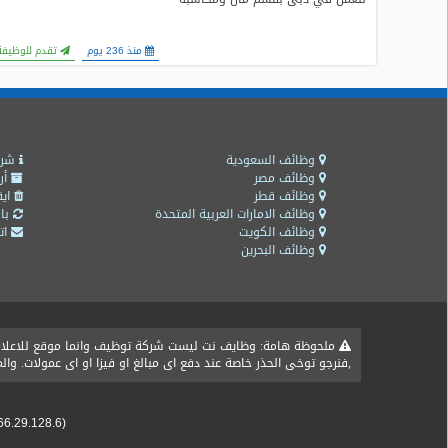
منذ 236 يوم
تقدم للوظيفة
وظائف السعودية
شرو
وظائف مصر
أر
وظائف قطر
ايق
وظائف الامارات العربية المتحدة
باق
وظائف الكويت
اتص
وظائف البحرين
ملحوظة هامة: وظايف نت ليست شركة توظيف وانما موقع للاعلان ع
,فنرجو توخى الحذر خاصة عند دفع اى مبالغ او فيزا او اى عمولات. و
66.29.128.6)