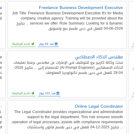
Freelance Business Development Executive
م
Job Title: Freelance Business Development Executive It's for Media
company, creative agency. Training will be provided about the
لل
services we offer. Role Summary: Looking for a dynamic ... بتاريخ
2026-06-04 للعمل في دبى بقسم بيع وتسويق
منذ 64 يوم
تقدم للوظيفة
مهندس الذكاء الاصطناعي
ve
تبحث وكالة كاريير برو للتوظيف في الإمارات عن مهندس برمجة تعليمات
ia
بى
الذكاء الاصطناعي (AI Prompt Engineer) للانضمام إلى ... بتاريخ 2026-
he
04-28 للعمل في دبى بقسم تكنولوجيا المعلومات
2026-01-27 
منذ 101 يوم
تقدم للوظيفة
olang Developer (Fully Remote)
Online Legal Coordinator
1.
The Legal Coordinator provides organizational and administrative
ce
support to the legal department. This role ensures smooth
op
operation of legal processes, assists with compliance requirements,
... بتاريخ 2025-12-04 للعمل في دبى بقسم قانون واستشارات
and ... بتاريخ 2025-11-