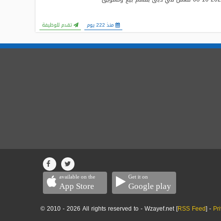
منذ 222 يوم
تقدم للوظيفة
available on the
Get it on
App Store
Google play
© 2010 - 2026 All rights reserved to - Wzayef.net [
RSS Feed
] -
Pr