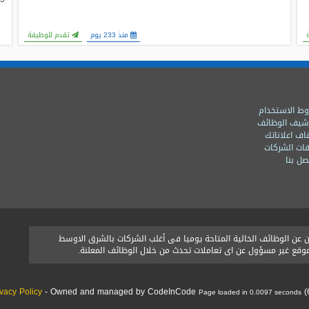
منذ 233 يوم
تقدم للوظيفة
ط الاستخدام
شيف الوظائف
اف اعلاناتك
ات الشركات
ل بنا
ن الوظائف الخالية المتاحة يوميا فى أغلب الشركات بالشرق الاوسط
الموقع غير مسؤول عن اى تعاملات تحدث من خلال الوظائف المعلنة.
ivacy Policy
- Owned and managed by CodeInCode
(
Page loaded in 0.0097 seconds