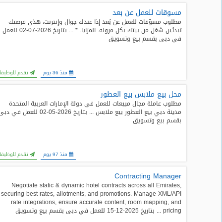
مسوقات للعمل عن بعد
طلبات
مطلوب مسوّقات للعمل عن بُعد إذا عندك جوال وإنترنت، هذي فرصتك
وظائف
تبدئين شغل من بيتك بكل مرونة. المزايا: * ... بتاريخ 2026-07-02 للعمل
في دبى بقسم بيع وتسويق
تصفح
الوظائف
منذ 36 يوم
تقدم للوظيفة
وظائف
اليوم
محل بيع ملابس بيع العطور
مطلوب عاملة مجال مبيعات للعمل في دولة الإمارات العربية المتحدة
مدينة دبي بيع العطور بيع ملابس ... بتاريخ 2026-05-02 للعمل في د
وظائف
بقسم بيع وتسويق
السعودية
اليوم
وظائف
منذ 97 يوم
تقدم للوظيفة
مصر
اليوم
Contracting Manager
Negotiate static & dynamic hotel contracts across all Emirates,
securing best rates, allotments, and promotions. Manage XML/API
وظائف
rate integrations, ensure accurate content, room mapping, and
حكومية
pricing ... بتاريخ 2025-12-15 للعمل في دبى بقسم بيع وتسويق