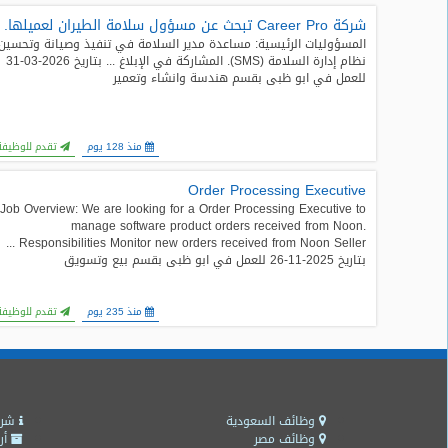
شركة Career Pro تبحث عن مسؤول سلامة الطيران لعميلها.
طلبات
المسؤوليات الرئيسية: مساعدة مدير السلامة في تنفيذ وصيانة وتحسين
وظائف
نظام إدارة السلامة (SMS). المشاركة في الإبلاغ ... بتاريخ 2026-03-31
للعمل في ابو ظبى بقسم هندسة وانشاء وتعمير
تصفح
الوظائف
منذ 128 يوم
تقدم للوظيفة
وظائف
اليوم
Order Processing Executive
Job Overview: We are looking for a Order Processing Executive to
manage software product orders received from Noon.
وظائف
Responsibilities Monitor new orders received from Noon Seller ...
السعودية
بتاريخ 2025-11-26 للعمل في ابو ظبى بقسم بيع وتسويق
اليوم
وظائف
منذ 235 يوم
تقدم للوظيفة
مصر
اليوم
وظائف
حكومية
وظائف السعودية
شرو
وظائف مصر
أر