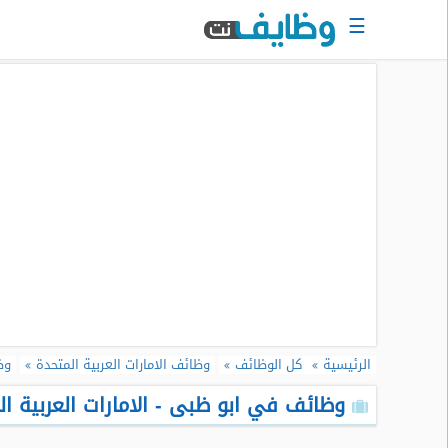
☰
الرئيسية
البحث
عن
وظيفة
دخول
حساب
جديد
اعلان
وظيفة
مجانا
الرئيسية
كل الوظائف
وظائف الامارات العربية المتحدة
وظ
سجل
سيرتك
وظائف في ابو ظبى - الامارات العربية الم
الذاتية
الان