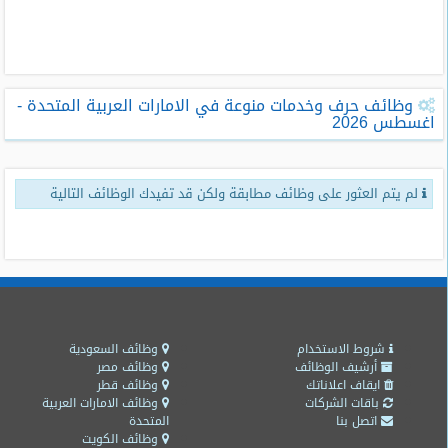
طلبات
وظائف
تصفح
وظائف حرف وخدمات منوعة في الامارات العربية المتحدة -
الوظائف
اغسطس 2026
وظائف
اليوم
لم يتم العثور على وظائف مطابقة ولكن قد تفيدك الوظائف التالية
وظائف
السعودية
اليوم
وظائف
مصر
اليوم
شروط الاستخدام
وظائف السعودية
أرشيف الوظائف
وظائف مصر
ايقاف اعلاناتك
وظائف قطر
وظائف
باقات الشركات
وظائف الامارات العربية
حكومية
اتصل بنا
المتحدة
وظائف الكويت