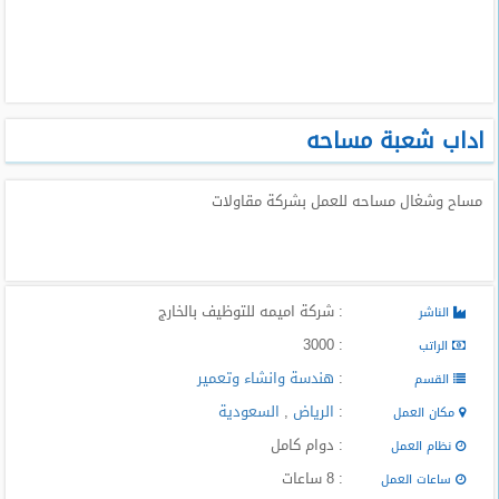
طلبات
وظائف
تصفح
الوظائف
اداب شعبة مساحه
وظائف
مساح وشغال مساحه للعمل بشركة مقاولات
اليوم
وظائف
السعودية
اليوم
: شركة اميمه للتوظيف بالخارج
الناشر
: 3000
الراتب
وظائف
مصر
:
هندسة وانشاء وتعمير
القسم
اليوم
:
الرياض
,
السعودية
مكان العمل
وظائف
: دوام كامل
نظام العمل
حكومية
: 8 ساعات
ساعات العمل