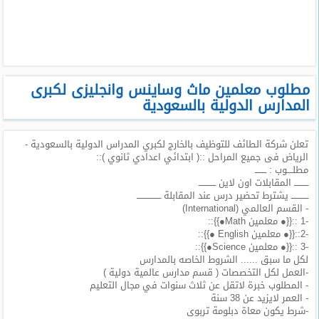
طلبات
وظائف
تصفح
الوظائف
مطلوب معلمين ماث وساينس وانجليزى لكبرى
المدارس الدولية بالسعودية
وظائف
اليوم
تعلن شركة الطائف للتوظيف بالخارج لكبري المدراس الدولية بالسعودية -
الرياض فى جميع المراحل ::( ابتدائي اعدادي ثانوي )::
وظائف
مطلــــوب : ــــــــ
السعودية
ــــــــــ المقابلات اون لاين ــــــــــــ
اليوم
ــــــــــــ يشترط تحضير درس عند المقابلة ـــــــــــــــــ
- القسم العالمي (International)
-1 ::{{● معلمين Math●}}::
وظائف
-2::{{● معلمين English ●}}::
مصر
-3 ::{{● معلمين Science●}}::
اليوم
لكل ما سبق ...... الشروط الخاصه بالمدارس
-العمل لكل التخصصات ( قسم مدارس عالمية دولية )
وظائف
- المطلوب خبرة لاتقل عن ثلاث سنوات في مجال التعليم
حكومية
- العمر لايزيد عن 38 سنة
-شرط يكون معاة دبلومة تربوى