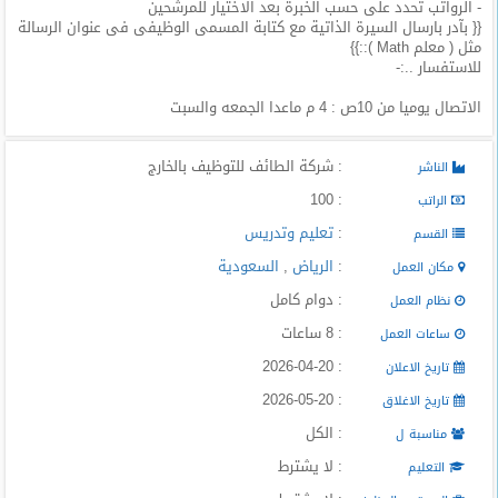
- الرواتب تحدد على حسب الخبرة بعد الاختيار للمرشحين
المدونة
{{ بآدر بارسال السيرة الذاتية مع كتابة المسمى الوظيفى فى عنوان الرسالة
مثل ( معلم Math )::}}
للاستفسار ..:-
الاتصال يوميا من 10ص : 4 م ماعدا الجمعه والسبت
: شركة الطائف للتوظيف بالخارج
الناشر
: 100
الراتب
:
تعليم وتدريس
القسم
:
الرياض
,
السعودية
مكان العمل
: دوام كامل
نظام العمل
: 8 ساعات
ساعات العمل
: 2026-04-20
تاريخ الاعلان
: 2026-05-20
تاريخ الاغلاق
: الكل
مناسبة ل
: لا يشترط
التعليم