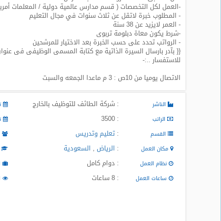
-العمل لكل التخصصات ( قسم مدارس عالمية دولية / المعلمات أمريكان 
المدونة
- المطلوب خبرة لاتقل عن ثلاث سنوات في مجال التعليم
- العمر لايزيد عن 38 سنة
-شرط يكون معاة دبلومة تربوى
- الرواتب تحدد على حسب الخبرة بعد الاختيار للمرشحين
{{ بآدر بارسال السيرة الذاتية مع كتابة المسمى الوظيفى فى عنوان الرسالة
للاستفسار ..:-
الاتصال يوميا من 10ص : 3 م ماعدا الجمعه والسبت
: شركة الطائف للتوظيف بالخارج
الناشر
تا
: 3500
الراتب
تا
:
تعليم وتدريس
القسم
م
:
الرياض
,
السعودية
مكان العمل
ا
: دوام كامل
نظام العمل
ا
: 8 ساعات
ساعات العمل
ا