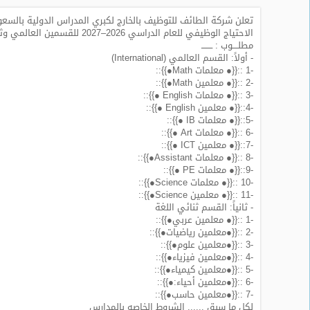
تعلن شركة الطائف للتوظيف بالخارج لكبري المدراس الدولية بالسعودي
طلبات
الاحتياج الوظيفي للعام الدراسي 2026–2027 للقسمين العالمي وثنائي اللغة
وظائف
مطلــــوب : ــــــــ
- أولاً: القسم العالمي (International)
تصفح
-1 ::{{● معلمات Math●}}::
الوظائف
-2 ::{{● معلمين Math●}}::
-3 ::{{● معلمات English ●}}::
-4::{{● معلمين English ●}}::
وظائف
-5::{{● معلمات IB ●}}::
اليوم
-6 ::{{● معلمات Art ●}}::
-7::{{● معلمين ICT ●}}::
-8 ::{{● معلمات Assistant●}}::
وظائف
-9::{{● معلمات PE ●}}::
السعودية
-10 ::{{● معلمات Science●}}::
اليوم
-11 ::{{● معلمين Science●}}::
- ثانياً: القسم ثنائي اللغة
وظائف
-1 ::{{● معلمين عربي●}}::
مصر
-2 ::{{●معلمين رياضيات●}}::
اليوم
-3 ::{{●معلمين علوم●}}::
-4 ::{{●معلمين فيزياء●}}::
-5 ::{{●معلمين كيمياء●}}::
وظائف
-6 ::{{●معلمين أحياء:●}}::
حكومية
-7 ::{{●معلمين حاسب●}}::
لكل ما سبق ...... الشروط الخاصه بالمدارس