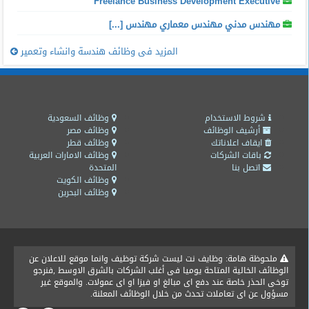
Freelance Business Development Executive
مهندس مدني مهندس معماري مهندس [...]
المزيد فى وظائف هندسة وانشاء وتعمير
شروط الاستخدام
وظائف السعودية
أرشيف الوظائف
وظائف مصر
ايقاف اعلاناتك
وظائف قطر
باقات الشركات
وظائف الامارات العربية
اتصل بنا
المتحدة
وظائف الكويت
وظائف البحرين
ملحوظة هامة: وظايف نت ليست شركة توظيف وانما موقع للاعلان عن
الوظائف الخالية المتاحة يوميا فى أغلب الشركات بالشرق الاوسط ,فنرجو
توخى الحذر خاصة عند دفع اى مبالغ او فيزا او اى عمولات. والموقع غير
مسؤول عن اى تعاملات تحدث من خلال الوظائف المعلنة.