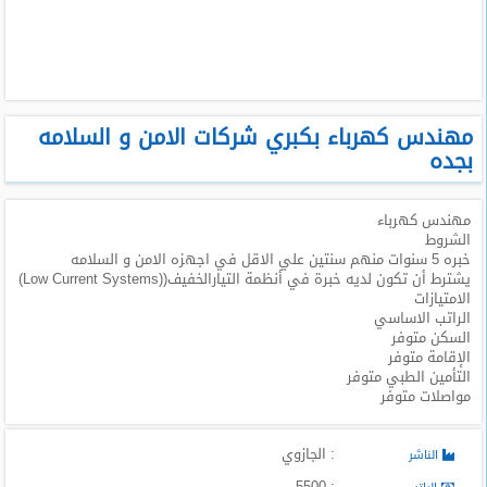
طلبات
وظائف
تصفح
الوظائف
مهندس كهرباء بكبري شركات الامن و السلامه
بجده
وظائف
اليوم
مهندس كهرباء
الشروط
وظائف
خبره 5 سنوات منهم سنتين علي الاقل في اجهزه الامن و السلامه
السعودية
يشترط أن تكون لديه خبرة في أنظمة التيارالخفيف((Low Current Systems)
اليوم
الامتيازات
الراتب الاساسي
السكن متوفر
وظائف
الإقامة متوفر
مصر
التأمين الطبي متوفر
اليوم
مواصلات متوفر
وظائف
حكومية
: الجازوي
الناشر
: 5500