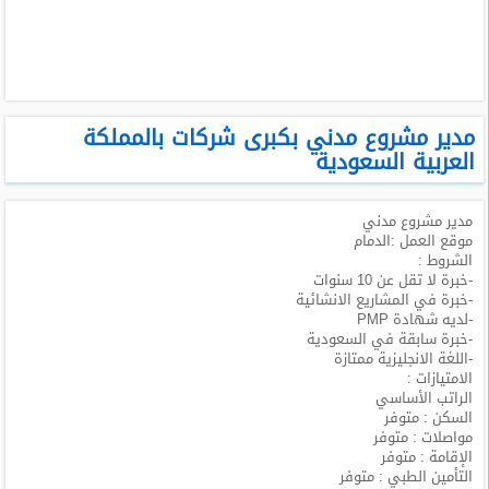
طلبات
وظائف
تصفح
الوظائف
مدير مشروع مدني بكبرى شركات بالمملكة
العربية السعودية
وظائف
اليوم
مدير مشروع مدني
موقع العمل :الدمام
وظائف
الشروط :
السعودية
-خبرة لا تقل عن 10 سنوات
اليوم
-خبرة في المشاريع الانشائية
-لديه شهادة PMP
-خبرة سابقة في السعودية
وظائف
-اللغة الانجليزية ممتازة
مصر
الامتيازات :
اليوم
الراتب الأساسي
السكن : متوفر
وظائف
مواصلات : متوفر
حكومية
الإقامة : متوفر
التأمين الطبي : متوفر