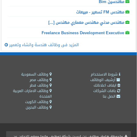
مهندسين Bim
مهندس FM تسعير - مبيعات
مهندس مدني مهندس معماري مهندس [...]
Freelance Business Development Executive
المزيد فى وظائف هندسة وانشاء وتعمير
شروط الاستخدام
وظائف السعودية
أرشيف الوظائف
وظائف مصر
ايقاف اعلاناتك
وظائف قطر
باقات الشركات
وظائف الامارات العربية
اتصل بنا
المتحدة
وظائف الكويت
وظائف البحرين
ملحوظة هامة: وظايف نت ليست شركة توظيف وانما موقع للاعلان عن