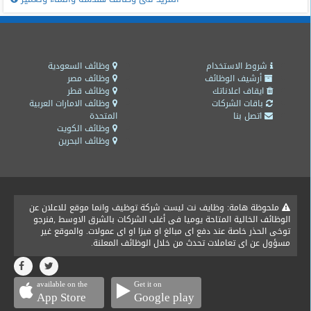
شروط الاستخدام
وظائف السعودية
أرشيف الوظائف
وظائف مصر
ايقاف اعلاناتك
وظائف قطر
باقات الشركات
وظائف الامارات العربية
اتصل بنا
المتحدة
وظائف الكويت
وظائف البحرين
ملحوظة هامة: وظايف نت ليست شركة توظيف وانما موقع للاعلان عن
الوظائف الخالية المتاحة يوميا فى أغلب الشركات بالشرق الاوسط ,فنرجو
توخى الحذر خاصة عند دفع اى مبالغ او فيزا او اى عمولات. والموقع غير
مسؤول عن اى تعاملات تحدث من خلال الوظائف المعلنة.
available on the
Get it on
App Store
Google play