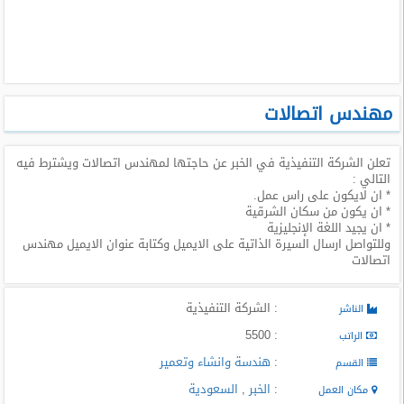
طلبات
وظائف
تصفح
الوظائف
مهندس اتصالات
وظائف
تعلن الشركة التنفيذية في الخبر عن حاجتها لمهندس اتصالات ويشترط فيه
اليوم
التالي :
* ان لايكون على راس عمل.
وظائف
* ان يكون من سكان الشرقية
السعودية
* ان يجيد اللغة الإنجليزية
اليوم
وللتواصل ارسال السيرة الذاتية على الايميل وكتابة عنوان الايميل مهندس
اتصالات
وظائف
مصر
: الشركة التنفيذية
الناشر
اليوم
: 5500
الراتب
وظائف
:
هندسة وانشاء وتعمير
القسم
حكومية
:
الخبر
,
السعودية
مكان العمل