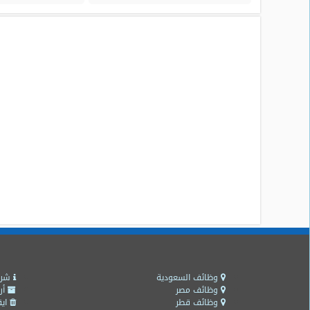
وظائف السعودية
شرو
وظائف مصر
أر
وظائف قطر
ايق