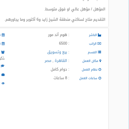
المدونة
المؤهل / مؤهل عالي او فوق متوسط.
التقديم متاح لساكني منطقة الشيخ زايد و6 أكتوبر وما يجاورهم.
: هوم أند مور
الناشر
تا
: 6500
الراتب
تا
:
بيع وتسويق
القسم
م
ذكو
:
القاهرة
,
مصر
مكان العمل
ا
: دوام كامل
نظام العمل
ا
: 8 ساعات
ساعات العمل
ا