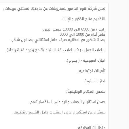
تعلن شركة هوم اند مور للمفروشات عن حاجتها لممثلي مبيعات :
طلبات
وظائف
التقديم متاح للذكور والإناث.
تصفح
راتب / من 6500 الي 10000 حسب الخبرة
الوظائف
حافز أداء من 1000 الي 3000
بعد 3 شهور مع امكانيه صرف حافز استثنائي بعد اول شهر.
وظائف
ساعات العمل - ( 9 ساعات ، فترات تبادلية مع وجود فترة راحة ).
اليوم
اجازه اسبوعيه - ( يــــوم ).
وظائف
تأمينات اجتماعيه.
السعودية
اليوم
اجازات سنوية.
وظائف
ملخص المهام الوظيفية:
مصر
اليوم
حسن استقبال العملاء والرد على استفساراتهم.
مسئول عن استكمال عرض المنتجات داخل القسم وتنظيمه.
وظائف
حكومية
متطلبات الوظيفة: