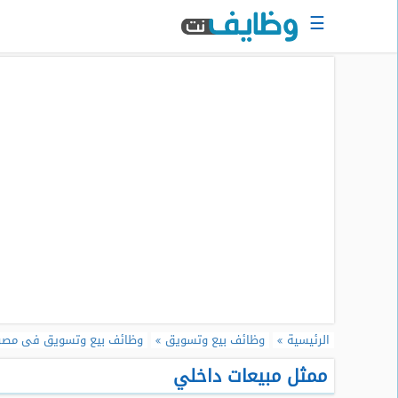
☰
الرئيسية
البحث
عن
وظيفة
دخول
حساب
جديد
اعلان
وظيفة
مجانا
سجل
الرئيسية
وظائف بيع وتسويق
وظائف بيع وتسويق فى مصر
سيرتك
الذاتية
ممثل مبيعات داخلي
الان