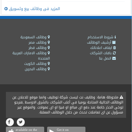
المزيد فى وظائف بيع وتسويق
شروط الاستخدام
وظائف السعودية
أرشيف الوظائف
وظائف مصر
ايقاف اعلاناتك
وظائف قطر
باقات الشركات
وظائف الامارات العربية
اتصل بنا
المتحدة
وظائف الكويت
وظائف البحرين
ملحوظة هامة: وظايف نت ليست شركة توظيف وانما موقع للاعلان عن
الوظائف الخالية المتاحة يوميا فى أغلب الشركات بالشرق الاوسط ,فنرجو
توخى الحذر خاصة عند دفع اى مبالغ او فيزا او اى عمولات. والموقع غير
مسؤول عن اى تعاملات تحدث من خلال الوظائف المعلنة.
available on the
Get it on