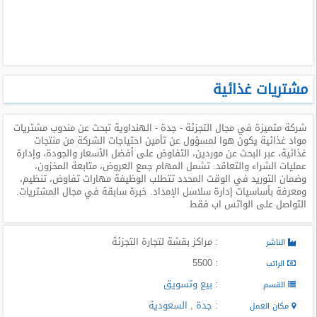
طلبات
وظائف
تصفح
الوظائف
مشتريات غذائية
وظائف
شركة متميزة في مجال التجزئة - جدة - الهنداوية تبحث عن مندوب مشتريات
اليوم
مواد غذائية يكون هوا لمسؤول عن تأمين احتياجات الشركة من منتجات
غذائية، عبر البحث عن موردين، التفاوض على أفضل الأسعار والجودة، وإدارة
وظائف
عمليات الشراء والتعاقد. تشمل المهام جمع العروض، متابعة المخزون،
السعودية
وضمان التوريد في الوقت المحدد تتطلب الوظيفة مهارات تفاوض، تنظيم،
اليوم
ومعرفة بأساسيات إدارة سلاسل الإمداد. خبرة سابقة في مجال المشتريات​.
التواصل على الواتس اب فقط
وظائف
مصر
: مراكز بقشة لتجارة التجزئة
الناشر
اليوم
: 5500
الراتب
وظائف
:
بيع وتسويق
القسم
حكومية
:
جدة
,
السعودية
مكان العمل