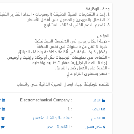
وصف الوظيفة:
طلبات
1. إعداد التقديمات الفنية الدقيقة (الرسومات - اعداد التقارير الفنية - الحسابات الهندسية..) للمشاريع
وظائف
2. الاتصال بالموردين والحصول على أفضل الأسعار
3. تقديم الدعم الفني لمختلف المشاريع
تصفح
الوظائف
المؤهل:
- درجة البكالوريوس في الهندسة الميكانيكية
- خبرة لا تقل عن 5 سنوات في نفس المهنة
وظائف
- يفضل خبرة سابقة في أنظمة مكافحة واطفاء الحرائق
اليوم
- الكفاءة في تطبيقات البرمجيات مثل أوتوكاد وإيليت وأوفيس
- إجادة اللغة الإنجليزية؛ مهارات كتابية ولفظية
- القدرة على العمل ضمن الفريق
وظائف
- تمتع بمستوى التزام عالٍ
السعودية
اليوم
للتقدم للوظيفة برجاء ارسال السيرة الذاتية على واتساب
وظائف
مصر
: Electromechanical Company
الناشر
تا
اليوم
: 1
الراتب
تا
:
هندسة وانشاء وتعمير
وظائف
القسم
م
حكومية
:
القاهرة
,
مصر
مكان العمل
ا