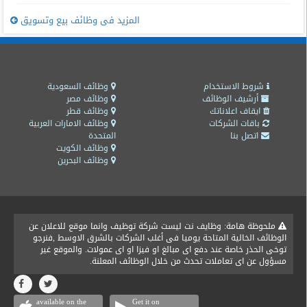
المزيد فى وظائف بيع وتسويق
شروط الاستخدام
وظائف السعودية
أرشيف الوظائف
وظائف مصر
ايقاف اعلاناتك
وظائف قطر
باقات الشركات
وظائف الامارات العربية
اتصل بنا
المتحدة
وظائف الكويت
وظائف البحرين
ملحوظة هامة: وظايف نت ليست شركة توظيف وانما موقع للاعلان عن
الوظائف الخالية المتاحة يوميا فى أغلب الشركات بالشرق الاوسط ,فنرجو
توخى الحذر خاصة عند دفع اى مبالغ او فيزا او اى عمولات. والموقع غير
مسؤول عن اى تعاملات تحدث من خلال الوظائف المعلنة.
available on the
Get it on