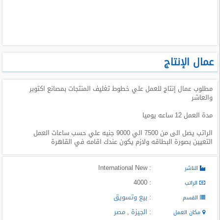
طلبات
وظائف
تصفح
الوظائف
عمال الإنتاج
وظائف
مطلوب عمال إنتاج للعمل علي خطوط تغليف المنتجات بمصانع اكتوبر
اليوم
والعاشر
وظائف
مدة العمل 12 ساعه يوميا
السعودية
اليوم
الراتب يصل الى من 7500 الي 9000 جنيه علي حسب ساعات العمل
التعيين بصورة البطاقه ولازم يكون عندك اقامه في القاهرة
وظائف
مصر
: International New
الناشر
اليوم
: 4000
الراتب
وظائف
:
بيع وتسويق
القسم
حكومية
:
الجيزة
,
مصر
مكان العمل