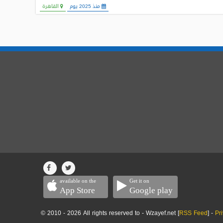
منذ 2025 يوم
القاهرة
available on the
Get it on
App Store
Google play
© 2010 - 2026 All rights reserved to - Wzayef.net [
RSS Feed
] -
Pr