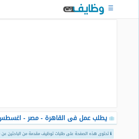
☰
الرئيسية
البحث
عن
وظيفة
دخول
حساب
جديد
اعلان
وظيفة
مجانا
يطلب عمل فى القاهرة - مصر - اغسطس 2026 [صفحة 
سجل
سيرتك
الذاتية
تحتوى هذه الصفحة على طلبات توظيف مقدمة من الباحثين عن و
الان