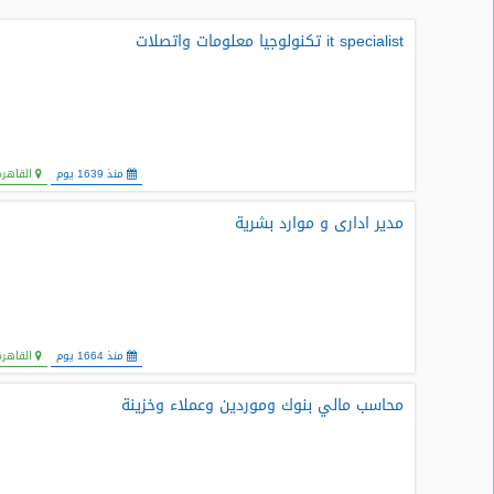
طلبات
it specialist تكنولوجيا معلومات واتصلات
وظائف
تصفح
الوظائف
منذ 1639 يوم
القاهرة
وظائف
اليوم
مدير ادارى و موارد بشرية
وظائف
السعودية
اليوم
وظائف
منذ 1664 يوم
القاهرة
مصر
اليوم
محاسب مالي بنوك وموردين وعملاء وخزينة
وظائف
حكومية