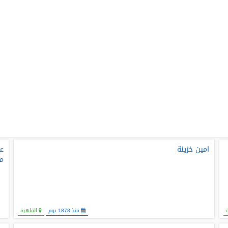
امين خزينة
عل
مي
منذ 1878 يوم
القاهرة