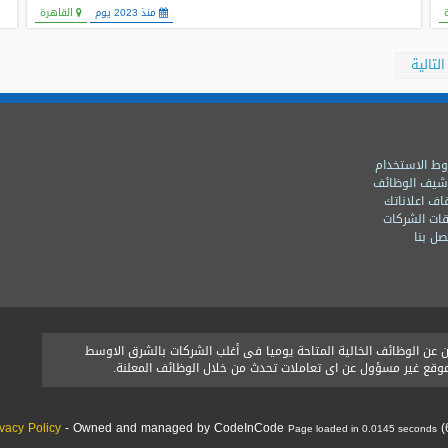
منذ 2023 يوم
القاهرة
التالية
ط الاستخدام
شيف الوظائف
اف اعلاناتك
ات الشركات
ل بنا
ن الوظائف الخالية المتاحة يوميا فى أغلب الشركات بالشرق الاوسط
الموقع غير مسؤول عن اى تعاملات تحدث من خلال الوظائف المعلنة.
ivacy Policy
- Owned and managed by CodeInCode
(
Page loaded in 0.0145 seconds