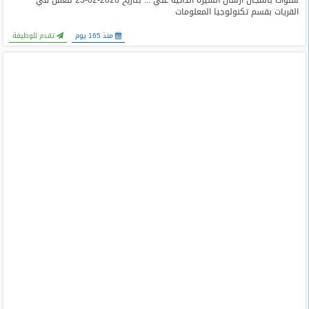
سنوات بالمجال أرسال السيرة الذاتيه علي ... بتاريخ 2026-02-23 للعمل في
القريات بقسم تكنولوجيا المعلومات
منذ 165 يوم
تقدم للوظيفة