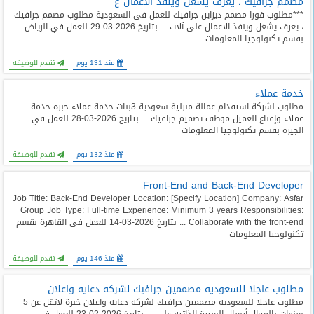
مصمم جرافيك ، يعرف يشغل وينفذ الاعمال ع
***مطلوب فورا مصمم ديزاين جرافيك للعمل فى السعودية مطلوب مصمم جرافيك
، يعرف يشغل وينفذ الاعمال على آلات ... بتاريخ 2026-03-29 للعمل في الرياض
بقسم تكنولوجيا المعلومات
منذ 131 يوم
تقدم للوظيفة
خدمة عملاء
مطلوب لشركة استقدام عمالة منزلية سعودية 3بنات خدمة عملاء خبرة خدمة
عملاء وإقناع العميل موظف تصميم جرافيك ... بتاريخ 2026-03-28 للعمل في
الجيزة بقسم تكنولوجيا المعلومات
منذ 132 يوم
تقدم للوظيفة
Front-End and Back-End Developer
Job Title: Back-End Developer Location: [Specify Location] Company: Asfar
Group Job Type: Full-time Experience: Minimum 3 years Responsibilities:
Collaborate with the front-end ... بتاريخ 2026-03-14 للعمل في القاهرة بقسم
تكنولوجيا المعلومات
منذ 146 يوم
تقدم للوظيفة
مطلوب عاجلا للسعوديه مصممين جرافيك لشركه دعايه واعلان
مطلوب عاجلا للسعوديه مصممين جرافيك لشركه دعايه واعلان خبرة لاتقل عن 5