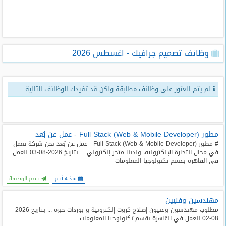
طلبات
وظائف
تصفح
وظائف تصميم جرافيك - اغسطس 2026
الوظائف
وظائف
لم يتم العثور على وظائف مطابقة ولكن قد تفيدك الوظائف التالية
اليوم
وظائف
السعودية
مطور Full Stack (Web & Mobile Developer) - عمل عن بُعد
اليوم
# مطور Full Stack (Web & Mobile Developer) - عمل عن بُعد نحن شركة تعمل
في مجال التجارة الإلكترونية، ولدينا متجر إلكتروني ... بتاريخ 2026-08-03 للعمل
وظائف
في القاهرة بقسم تكنولوجيا المعلومات
مصر
اليوم
منذ 4 أيام
تقدم للوظيفة
مهندسين وفنيين
وظائف
حكومية
مطلوب مهندسون وفنيون إصلاح كروت إلكترونية و بوردات خبرة ... بتاريخ 2026-
08-02 للعمل في القاهرة بقسم تكنولوجيا المعلومات