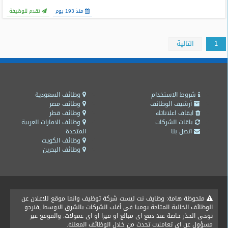
منذ 193 يوم
تقدم للوظيفة
1
التالية
شروط الاستخدام
وظائف السعودية
أرشيف الوظائف
وظائف مصر
ايقاف اعلاناتك
وظائف قطر
باقات الشركات
وظائف الامارات العربية
اتصل بنا
المتحدة
وظائف الكويت
وظائف البحرين
ملحوظة هامة: وظايف نت ليست شركة توظيف وانما موقع للاعلان عن
الوظائف الخالية المتاحة يوميا فى أغلب الشركات بالشرق الاوسط ,فنرجو
توخى الحذر خاصة عند دفع اى مبالغ او فيزا او اى عمولات. والموقع غير
مسؤول عن اى تعاملات تحدث من خلال الوظائف المعلنة.