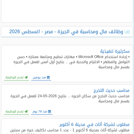
طلبات
وظائف
تصفح
وظائف مال ومحاسبة في الجيزة - مصر - اغسطس 2026
الوظائف
وظائف
سكرتيرة تنفيذية
اليوم
• إجادة استخدام Microsoft Office • مهارات تنظيم ومتابعة ممتازة • حسن
التواصل والمظهر • الالتزام والجدية في ... بتاريخ أول أمس للعمل في الجيزة
بقسم مال ومحاسبة
وظائف
السعودية
منذ يومين
تقدم للوظيفة
اليوم
محاسب حديث التخرج
وظائف
محاسب حديث التخرج من سكان الجيزه ... بتاريخ 2026-05-24 للعمل في الجيزة
مصر
بقسم مال ومحاسبة
اليوم
منذ 78 يوم
تقدم للوظيفة
وظائف
حكومية
مطلوب لشركة أثاث في مدينة 6 أكتوبر
مطلوب لشركة أثاث بمدينة 6 أكتوبر 1 - عدد 1 محاسب تكاليف خبرة من سنتين