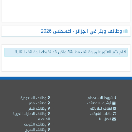
طلبات
وظائف
تصفح
وظائف ويتر في الجزائر - اغسطس 2026
الوظائف
وظائف
لم يتم العثور على وظائف مطابقة ولكن قد تفيدك الوظائف التالية
اليوم
وظائف
السعودية
اليوم
وظائف
مصر
شروط الاستخدام
وظائف السعودية
اليوم
أرشيف الوظائف
وظائف مصر
ايقاف اعلاناتك
وظائف قطر
باقات الشركات
وظائف الامارات العربية
وظائف
اتصل بنا
المتحدة
حكومية
وظائف الكويت
وظائف البحرين