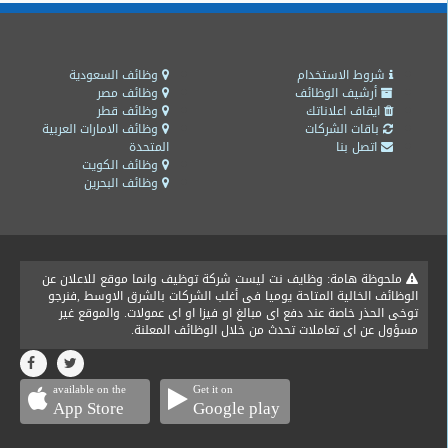
شروط الاستخدام
وظائف السعودية
أرشيف الوظائف
وظائف مصر
ايقاف اعلاناتك
وظائف قطر
باقات الشركات
وظائف الامارات العربية
اتصل بنا
المتحدة
وظائف الكويت
وظائف البحرين
ملحوظة هامة: وظايف نت ليست شركة توظيف وانما موقع للاعلان عن
الوظائف الخالية المتاحة يوميا فى أغلب الشركات بالشرق الاوسط ,فنرجو
توخى الحذر خاصة عند دفع اى مبالغ او فيزا او اى عمولات. والموقع غير
مسؤول عن اى تعاملات تحدث من خلال الوظائف المعلنة.
available on the
Get it on
App Store
Google play