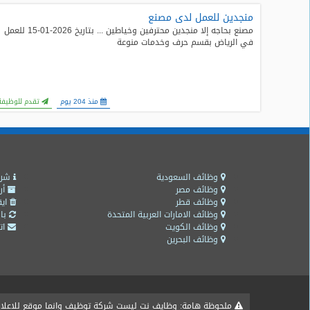
منجدين للعمل لدى مصنع
طلبات
مصنع بحاجه إلا منجدين محترفين وخياطين ... بتاريخ 2026-01-15 للعمل
وظائف
في الرياض بقسم حرف وخدمات منوعة
تصفح
الوظائف
منذ 204 يوم
تقدم للوظيفة
وظائف
اليوم
وظائف
السعودية
وظائف السعودية
شرو
اليوم
وظائف مصر
أر
وظائف قطر
ايق
وظائف الامارات العربية المتحدة
باق
وظائف
وظائف الكويت
اتص
مصر
وظائف البحرين
اليوم
وظائف
حكومية
ملحوظة هامة: وظايف نت ليست شركة توظيف وانما موقع للاعلان ع