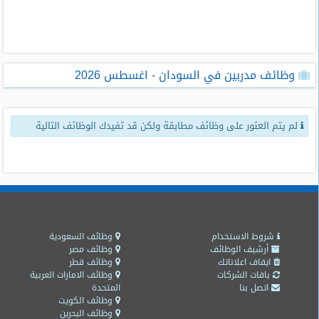
طلبات
وظائف
تصفح
وظائف مدربين في السودان - اغسطس 2026
الوظائف
وظائف
لم يتم العثور على وظائف مطابقة ولكن قد تفيدك الوظائف التالية
اليوم
وظائف
السعودية
اليوم
وظائف
مصر
شروط الاستخدام
وظائف السعودية
اليوم
أرشيف الوظائف
وظائف مصر
ايقاف اعلاناتك
وظائف قطر
باقات الشركات
وظائف الامارات العربية
وظائف
اتصل بنا
المتحدة
حكومية
وظائف الكويت
وظائف البحرين