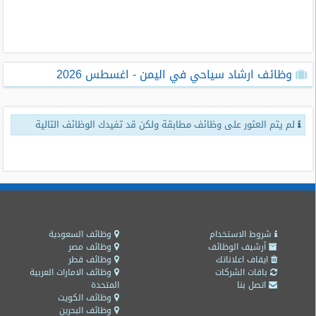
طلبات
وظائف
تصفح
وظائف ارشاد سياحي في اليمن - اغسطس 2026
الوظائف
وظائف
لم يتم العثور على وظائف مطابقة ولكن قد تفيدك الوظائف التالية
اليوم
وظائف
السعودية
اليوم
وظائف
مصر
شروط الاستخدام
وظائف السعودية
اليوم
أرشيف الوظائف
وظائف مصر
ايقاف اعلاناتك
وظائف قطر
باقات الشركات
وظائف الامارات العربية
وظائف
اتصل بنا
المتحدة
حكومية
وظائف الكويت
وظائف البحرين