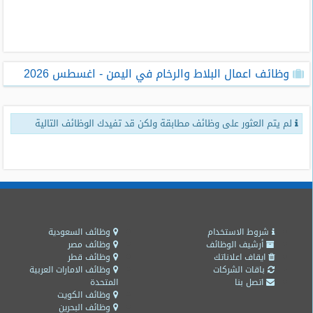
طلبات
وظائف
تصفح
وظائف اعمال البلاط والرخام في اليمن - اغسطس 2026
الوظائف
وظائف
لم يتم العثور على وظائف مطابقة ولكن قد تفيدك الوظائف التالية
اليوم
وظائف
السعودية
اليوم
وظائف
مصر
شروط الاستخدام
وظائف السعودية
اليوم
أرشيف الوظائف
وظائف مصر
ايقاف اعلاناتك
وظائف قطر
باقات الشركات
وظائف الامارات العربية
وظائف
اتصل بنا
المتحدة
حكومية
وظائف الكويت
وظائف البحرين