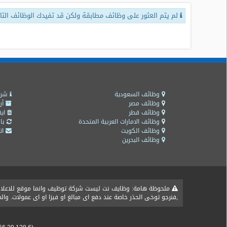
لم يتم العثور على وظائف مطابقة ولكن قد تفيدك الوظائف التال
طلبات
وظائف
تصفح
الوظائف
وظائف
اليوم
وظائف السعودية
شرو
وظائف مصر
أر
وظائف قطر
ايق
وظائف
وظائف الامارات العربية المتحدة
باق
السعودية
وظائف الكويت
اتص
اليوم
وظائف البحرين
وظائف
مصر
اليوم
ملحوظة هامة: وظايف نت ليست شركة توظيف وانما موقع للاعلان ع
,فنرجو توخى الحذر خاصة عند دفع اى مبالغ او فيزا او اى عمولات. و
وظائف
حكومية