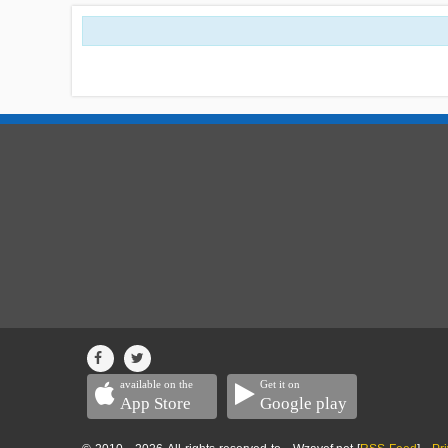
available on the
Get it on
App Store
Google play