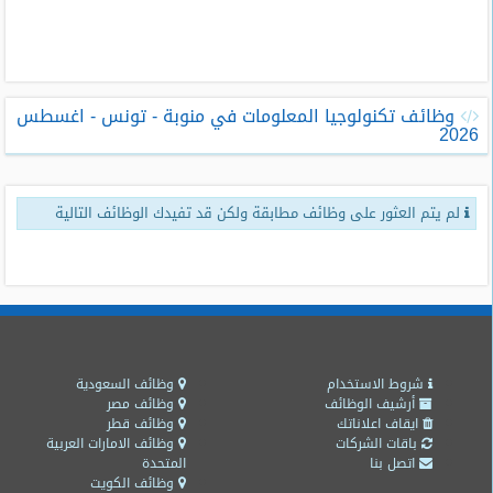
طلبات
وظائف
تصفح
وظائف تكنولوجيا المعلومات في منوبة - تونس - اغسطس
الوظائف
2026
وظائف
اليوم
لم يتم العثور على وظائف مطابقة ولكن قد تفيدك الوظائف التالية
وظائف
السعودية
اليوم
وظائف
مصر
اليوم
شروط الاستخدام
وظائف السعودية
أرشيف الوظائف
وظائف مصر
ايقاف اعلاناتك
وظائف قطر
وظائف
باقات الشركات
وظائف الامارات العربية
حكومية
اتصل بنا
المتحدة
وظائف الكويت