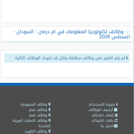
طلبات
وظائف
تصفح
وظائف تكنولوجيا المعلومات في ام درمان - السودان -
الوظائف
اغسطس 2026
وظائف
اليوم
لم يتم العثور على وظائف مطابقة ولكن قد تفيدك الوظائف التالية
وظائف
السعودية
اليوم
وظائف
مصر
اليوم
شروط الاستخدام
وظائف السعودية
أرشيف الوظائف
وظائف مصر
ايقاف اعلاناتك
وظائف قطر
وظائف
باقات الشركات
وظائف الامارات العربية
حكومية
اتصل بنا
المتحدة
وظائف الكويت