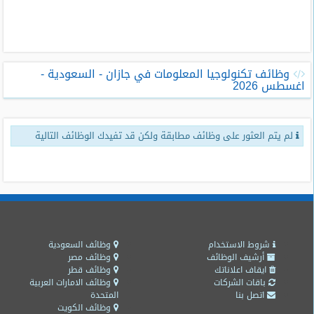
طلبات
وظائف
تصفح
وظائف تكنولوجيا المعلومات في جازان - السعودية -
الوظائف
اغسطس 2026
وظائف
اليوم
لم يتم العثور على وظائف مطابقة ولكن قد تفيدك الوظائف التالية
وظائف
السعودية
اليوم
وظائف
مصر
اليوم
شروط الاستخدام
وظائف السعودية
أرشيف الوظائف
وظائف مصر
ايقاف اعلاناتك
وظائف قطر
وظائف
باقات الشركات
وظائف الامارات العربية
حكومية
اتصل بنا
المتحدة
وظائف الكويت