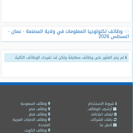
طلبات
وظائف
تصفح
وظائف تكنولوجيا المعلومات في ولاية المصنعة - عمان -
الوظائف
اغسطس 2026
وظائف
اليوم
لم يتم العثور على وظائف مطابقة ولكن قد تفيدك الوظائف التالية
وظائف
السعودية
اليوم
وظائف
مصر
اليوم
شروط الاستخدام
وظائف السعودية
أرشيف الوظائف
وظائف مصر
ايقاف اعلاناتك
وظائف قطر
وظائف
باقات الشركات
وظائف الامارات العربية
حكومية
اتصل بنا
المتحدة
وظائف الكويت