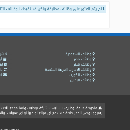
لم يتم العثور على وظائف مطابقة ولكن قد تفيدك الوظائف التال
طلبات
وظائف
تصفح
الوظائف
وظائف
اليوم
وظائف السعودية
شرو
وظائف مصر
أر
وظائف قطر
ايق
وظائف
وظائف الامارات العربية المتحدة
باق
السعودية
وظائف الكويت
اتص
اليوم
وظائف البحرين
وظائف
مصر
اليوم
ملحوظة هامة: وظايف نت ليست شركة توظيف وانما موقع للاعلان ع
,فنرجو توخى الحذر خاصة عند دفع اى مبالغ او فيزا او اى عمولات. و
وظائف
حكومية