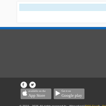
available on the
Get it on
App Store
Google play