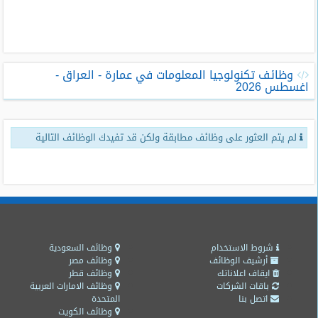
طلبات
وظائف
تصفح
وظائف تكنولوجيا المعلومات في عمارة - العراق -
الوظائف
اغسطس 2026
وظائف
اليوم
لم يتم العثور على وظائف مطابقة ولكن قد تفيدك الوظائف التالية
وظائف
السعودية
اليوم
وظائف
مصر
اليوم
شروط الاستخدام
وظائف السعودية
أرشيف الوظائف
وظائف مصر
ايقاف اعلاناتك
وظائف قطر
وظائف
باقات الشركات
وظائف الامارات العربية
حكومية
اتصل بنا
المتحدة
وظائف الكويت