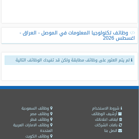
طلبات
وظائف
تصفح
وظائف تكنولوجيا المعلومات في الموصل - العراق -
الوظائف
اغسطس 2026
وظائف
اليوم
لم يتم العثور على وظائف مطابقة ولكن قد تفيدك الوظائف التالية
وظائف
السعودية
اليوم
وظائف
مصر
اليوم
شروط الاستخدام
وظائف السعودية
أرشيف الوظائف
وظائف مصر
ايقاف اعلاناتك
وظائف قطر
وظائف
باقات الشركات
وظائف الامارات العربية
حكومية
اتصل بنا
المتحدة
وظائف الكويت