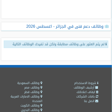
طلبات
وظائف
تصفح
وظائف دعم فنى في الجزائر - اغسطس 2026
الوظائف
وظائف
لم يتم العثور على وظائف مطابقة ولكن قد تفيدك الوظائف التالية
اليوم
وظائف
السعودية
اليوم
وظائف
مصر
شروط الاستخدام
وظائف السعودية
اليوم
أرشيف الوظائف
وظائف مصر
ايقاف اعلاناتك
وظائف قطر
باقات الشركات
وظائف الامارات العربية
وظائف
اتصل بنا
المتحدة
حكومية
وظائف الكويت
وظائف البحرين