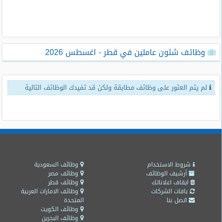
طلبات
وظائف
تصفح
وظائف شئون عاملين في قطر - اغسطس 2026
الوظائف
وظائف
لم يتم العثور على وظائف مطابقة ولكن قد تفيدك الوظائف التالية
اليوم
وظائف
السعودية
اليوم
وظائف
مصر
شروط الاستخدام
وظائف السعودية
اليوم
أرشيف الوظائف
وظائف مصر
ايقاف اعلاناتك
وظائف قطر
باقات الشركات
وظائف الامارات العربية
وظائف
اتصل بنا
المتحدة
حكومية
وظائف الكويت
وظائف البحرين