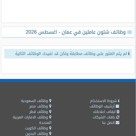
طلبات
وظائف
تصفح
وظائف شئون عاملين في عمان - اغسطس 2026
الوظائف
وظائف
لم يتم العثور على وظائف مطابقة ولكن قد تفيدك الوظائف التالية
اليوم
وظائف
السعودية
اليوم
وظائف
مصر
شروط الاستخدام
وظائف السعودية
اليوم
أرشيف الوظائف
وظائف مصر
ايقاف اعلاناتك
وظائف قطر
باقات الشركات
وظائف الامارات العربية
وظائف
اتصل بنا
المتحدة
حكومية
وظائف الكويت
وظائف البحرين