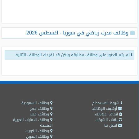
طلبات
وظائف
تصفح
وظائف مدرب رياضي في سوريا - اغسطس 2026
الوظائف
وظائف
لم يتم العثور على وظائف مطابقة ولكن قد تفيدك الوظائف التالية
اليوم
وظائف
السعودية
اليوم
وظائف
مصر
شروط الاستخدام
وظائف السعودية
اليوم
أرشيف الوظائف
وظائف مصر
ايقاف اعلاناتك
وظائف قطر
باقات الشركات
وظائف الامارات العربية
وظائف
اتصل بنا
المتحدة
حكومية
وظائف الكويت
وظائف البحرين