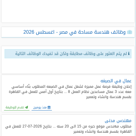
طلبات
وظائف
تصفح
وظائف هندسة مساحة في مصر - اغسطس 2026
الوظائف
وظائف
لم يتم العثور على وظائف مطابقة ولكن قد تفيدك الوظائف التالية
اليوم
وظائف
السعودية
اليوم
عمال في الصبغه
إعلان وظيفة فرصة عمل مميزة لشغل عمال في الضبعه المطلوب بنّاء أساسي
معه عدد 3 عمال مساعدين نظام العمل 8 ... بتاريخ أول أمس للعمل في القاهرة
وظائف
بقسم هندسة وانشاء وتعمير
مصر
اليوم
منذ يومين
تقدم للوظيفة
مهندس مدنى
وظائف
حكومية
مطلوب مهندس موقع خبره من 15 الى 20 سنه ... بتاريخ 2026-07-27 للعمل في
القاهرة بقسم هندسة وانشاء وتعمير