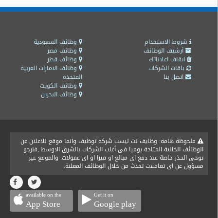
شروط الاستخدام
وظائف السعودية
أرشيف الوظائف
وظائف مصر
ايقاف اعلاناتك
وظائف قطر
باقات الشركات
وظائف الامارات العربية
اتصل بنا
المتحدة
وظائف الكويت
وظائف البحرين
ملحوظة هامة: وظايف نت ليست شركة توظيف وانما موقع للاعلان عن
الوظائف الخالية المتاحة يوميا فى أغلب الشركات بالشرق الاوسط ,فنرجو
توخى الحذر خاصة عند دفع اى مبالغ او فيزا او اى عمولات. والموقع غير
مسؤول عن اى تعاملات تحدث من خلال الوظائف المعلنة.
available on the
Get it on
App Store
Google play