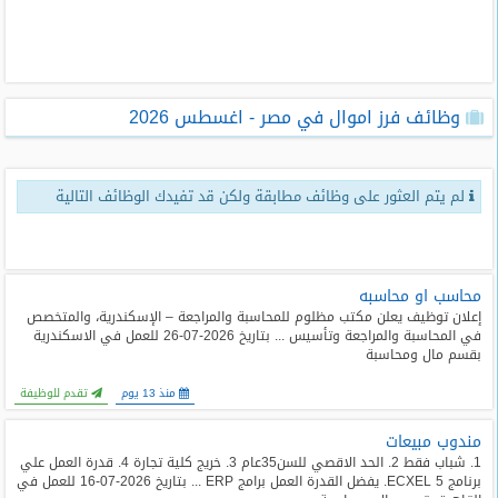
طلبات
وظائف
تصفح
وظائف فرز اموال في مصر - اغسطس 2026
الوظائف
وظائف
لم يتم العثور على وظائف مطابقة ولكن قد تفيدك الوظائف التالية
اليوم
وظائف
السعودية
اليوم
محاسب او محاسبه
إعلان توظيف يعلن مكتب مظلوم للمحاسبة والمراجعة – الإسكندرية، والمتخصص
في المحاسبة والمراجعة وتأسيس ... بتاريخ 2026-07-26 للعمل في الاسكندرية
وظائف
بقسم مال ومحاسبة
مصر
اليوم
منذ 13 يوم
تقدم للوظيفة
مندوب مبيعات
وظائف
حكومية
1. شباب فقط 2. الحد الاقصي للسن35عام 3. خريج كلية تجارة 4. قدرة العمل علي
برنامج ECXEL 5. يفضل القدرة العمل برامج ERP ... بتاريخ 2026-07-16 للعمل في