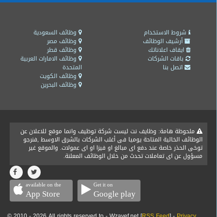
شروط الاستخدام
وظائف السعودية
أرشيف الوظائف
وظائف مصر
ايقاف اعلاناتك
وظائف قطر
باقات الشركات
وظائف الامارات العربية
اتصل بنا
المتحدة
وظائف الكويت
وظائف البحرين
ملحوظة هامة: وظايف نت ليست شركة توظيف وانما موقع للاعلان عن
الوظائف الخالية المتاحة يوميا فى أغلب الشركات بالشرق الاوسط ,فنرجو
توخى الحذر خاصة عند دفع اى مبالغ او فيزا او اى عمولات. والموقع غير
مسؤول عن اى تعاملات تحدث من خلال الوظائف المعلنة.
available on the
Get it on
App Store
Google play
© 2010 - 2026 All rights reserved to - Wzayef.net [
RSS Feed
] -
Privacy