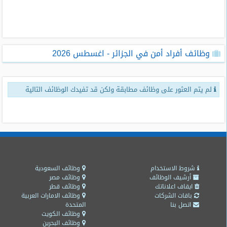
طلبات
وظائف
تصفح
وظائف أفراد أمن في الجزائر - اغسطس 2026
الوظائف
وظائف
لم يتم العثور على وظائف مطابقة ولكن قد تفيدك الوظائف التالية
اليوم
وظائف
السعودية
اليوم
وظائف
مصر
شروط الاستخدام
وظائف السعودية
اليوم
أرشيف الوظائف
وظائف مصر
ايقاف اعلاناتك
وظائف قطر
باقات الشركات
وظائف الامارات العربية
وظائف
اتصل بنا
المتحدة
حكومية
وظائف الكويت
وظائف البحرين